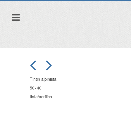
Tintin alpinista
50×40
tinta/acrílico