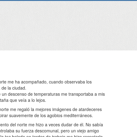
 norte me ha acompañado, cuando observaba los
 de la ciudad.
 un descenso de temperaturas me transportaba a mis
ña que veía a lo lejos.
e norte me regaló la mejores imágenes de atardeceres
spirar suavemente de los agobios mediterráneos.
ento del norte me hizo a veces dudar de él. No sabía
ntrolaba su fuerza descomunal, pero un viejo amigo
y la tez helada en tardes de trabajo me hizo respetarlo.